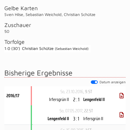
Gelbe Karten
Sven Hilse
,
Sebastian Weichold
,
Christian Schütze
Zuschauer
50
Torfolge
1:0 (30')
Christian Schütze
(Sebastian Weichold)
Bisherige Ergebnisse
Datum anzeigen
So, 23.10.2016
, 9.ST
2016/17
2 : 1
Irfersgrün II
Lengenfeld II
So, 07.05.2017
, 22.ST
3 : 1
Lengenfeld II
Irfersgrün II