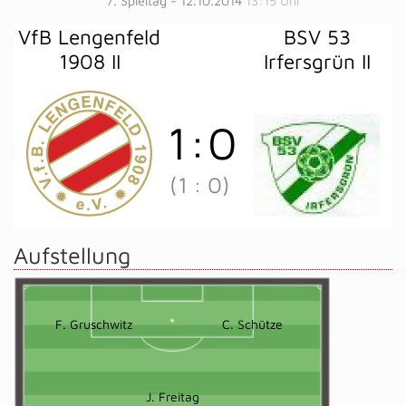
7. Spieltag - 12.10.2014
13:15 Uhr
VfB Lengenfeld
BSV 53
1908 II
Irfersgrün II
1
:
0
(1
:
0)
Aufstellung
F. Gruschwitz
C. Schütze
J. Freitag