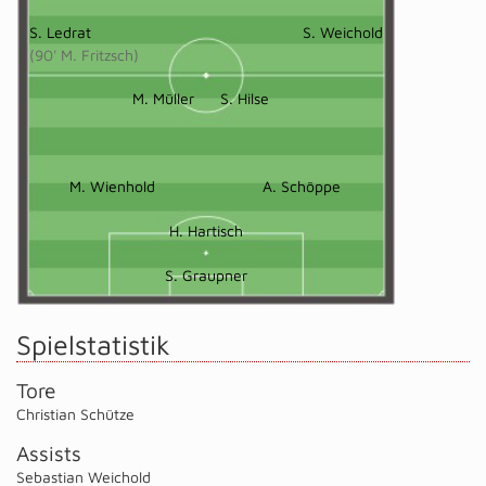
S. Ledrat
S. Weichold
(90' M. Fritzsch)
M. Müller
S. Hilse
M. Wienhold
A. Schöppe
H. Hartisch
S. Graupner
Spielstatistik
Tore
Christian Schütze
Assists
Sebastian Weichold