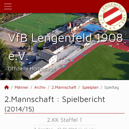
VfB Lengenfeld 1908
e.V.
Offizielle Homepage
Männer
Archiv
2.Mannschaft
Spielplan
Spieltag
2.Mannschaft :
Spielbericht
(2014/15)
2.KK Staffel 1