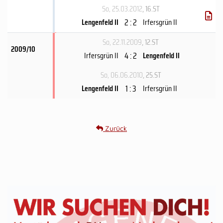
So, 25.03.2012
, 16.ST
2 : 2
Lengenfeld II
Irfersgrün II
So, 22.11.2009
, 12.ST
2009/10
4 : 2
Irfersgrün II
Lengenfeld II
So, 06.06.2010
, 25.ST
1 : 3
Lengenfeld II
Irfersgrün II
Zurück