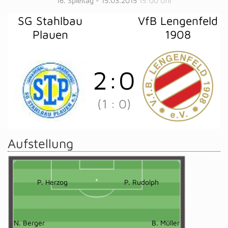
16. Spieltag - 15.03.2015
15:00 Uhr
SG Stahlbau
VfB Lengenfeld
Plauen
1908
2
:
0
(1
:
0)
Aufstellung
P. Herzog
P. Rudolph
N. Berger
B. Müller