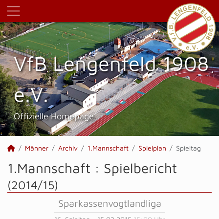
VfB Lengenfeld 1908
e.V.
Offizielle Homepage
Männer
Archiv
1.Mannschaft
Spielplan
Spieltag
1.Mannschaft :
Spielbericht
(2014/15)
Sparkassenvogtlandliga