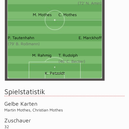
(72' N. Amin)
M. Mothes
C. Mothes
P. Tautenhahn
E. Marckhoff
(79' B. Roßmann)
M. Rahmig
T. Rudolph
(46' C. Becker)
K. Petzoldt
Spielstatistik
Gelbe Karten
Martin Mothes
,
Christian Mothes
Zuschauer
32