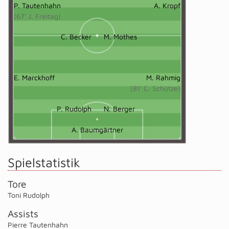
P. Tautenhahn
A. Kropf
(67' J. Freitag)
C. Becker
M. Mothes
E. Marckhoff
M. Rahmig
(81' C. Schütze)
P. Rudolph
N. Berger
A. Baumgärtner
Spielstatistik
Tore
Toni Rudolph
Assists
Pierre Tautenhahn