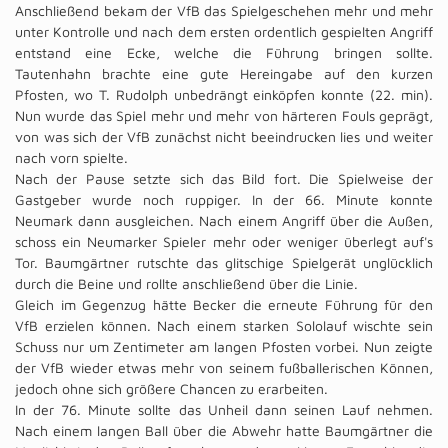
Anschließend bekam der VfB das Spielgeschehen mehr und mehr
unter Kontrolle und nach dem ersten ordentlich gespielten Angriff
entstand eine Ecke, welche die Führung bringen sollte.
Tautenhahn brachte eine gute Hereingabe auf den kurzen
Pfosten, wo T. Rudolph unbedrängt einköpfen konnte (22. min).
Nun wurde das Spiel mehr und mehr von härteren Fouls geprägt,
von was sich der VfB zunächst nicht beeindrucken lies und weiter
nach vorn spielte.
Nach der Pause setzte sich das Bild fort. Die Spielweise der
Gastgeber wurde noch ruppiger. In der 66. Minute konnte
Neumark dann ausgleichen. Nach einem Angriff über die Außen,
schoss ein Neumarker Spieler mehr oder weniger überlegt auf's
Tor. Baumgärtner rutschte das glitschige Spielgerät unglücklich
durch die Beine und rollte anschließend über die Linie.
Gleich im Gegenzug hätte Becker die erneute Führung für den
VfB erzielen können. Nach einem starken Sololauf wischte sein
Schuss nur um Zentimeter am langen Pfosten vorbei. Nun zeigte
der VfB wieder etwas mehr von seinem fußballerischen Können,
jedoch ohne sich größere Chancen zu erarbeiten.
In der 76. Minute sollte das Unheil dann seinen Lauf nehmen.
Nach einem langen Ball über die Abwehr hatte Baumgärtner die