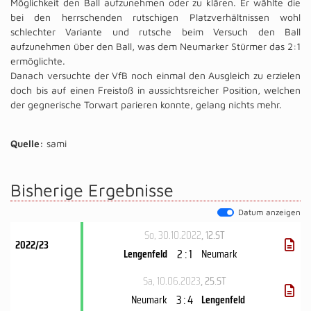
Möglichkeit den Ball aufzunehmen oder zu klären. Er wählte die
bei den herrschenden rutschigen Platzverhältnissen wohl
schlechter Variante und rutsche beim Versuch den Ball
aufzunehmen über den Ball, was dem Neumarker Stürmer das 2:1
ermöglichte.
Danach versuchte der VfB noch einmal den Ausgleich zu erzielen
doch bis auf einen Freistoß in aussichtsreicher Position, welchen
der gegnerische Torwart parieren konnte, gelang nichts mehr.
Quelle:
sami
Bisherige Ergebnisse
Datum anzeigen
So, 30.10.2022
, 12.ST
2022/23
2 : 1
Lengenfeld
Neumark
Sa, 10.06.2023
, 25.ST
3 : 4
Neumark
Lengenfeld