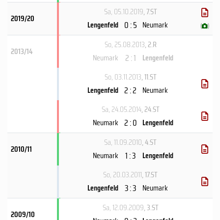
Sa, 05.10.2019
, 7.ST
2019/20
0 : 5
Lengenfeld
Neumark
(
)
So, 25.08.2013
, 2.R
2013/14
2 : 1
Neumark
Lengenfeld
So, 03.11.2013
, 11.ST
2 : 2
Lengenfeld
Neumark
Sa, 24.05.2014
, 24.ST
2 : 0
Neumark
Lengenfeld
Sa, 11.09.2010
, 4.ST
2010/11
1 : 3
Neumark
Lengenfeld
So, 20.03.2011
, 17.ST
3 : 3
Lengenfeld
Neumark
Sa, 12.09.2009
, 3.ST
2009/10