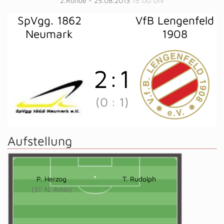
2.Runde - 25.08.2013
15:00 Uhr
SpVgg. 1862
VfB Lengenfeld
Neumark
1908
2
:
1
(0
:
1)
Aufstellung
P. Herzog
T. Rudolph
(31' N. Amin)