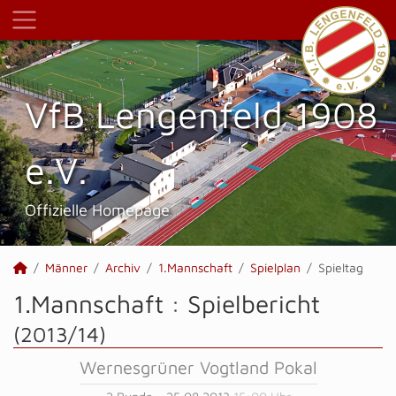
VfB Lengenfeld 1908
e.V.
Offizielle Homepage
Männer
Archiv
1.Mannschaft
Spielplan
Spieltag
1.Mannschaft :
Spielbericht
(2013/14)
Wernesgrüner Vogtland Pokal