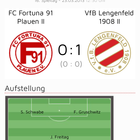
16. Spieltag - 23.03.2013
12:30 Uhr
FC Fortuna 91
VfB Lengenfeld
Plauen II
1908 II
0
:
1
(0
:
0)
Aufstellung
S. Schwabe
F. Gruschwitz
J. Freitag