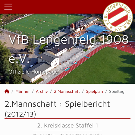
VfB Lengenfeld 1908
e.V.
Offizielle Homepage
Männer
Archiv
2.Mannschaft
Spielplan
Spieltag
2.Mannschaft :
Spielbericht
(2012/13)
2. Kreisklasse Staffel 1