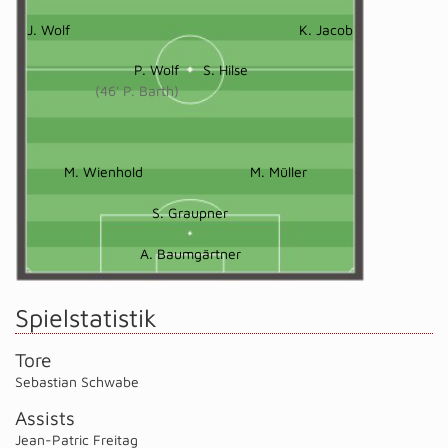
J. Wolf
K. Jacob
P. Wolf
S. Hilse
(46' P. Barth)
M. Wienhold
M. Müller
S. Graupner
A. Baumgärtner
Spielstatistik
Tore
Sebastian Schwabe
Assists
Jean-Patric Freitag