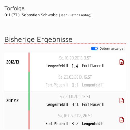
Torfolge
0:1 (77')
Sebastian Schwabe
(Jean-Patric Freitag)
Bisherige Ergebnisse
Datum anzeigen
So, 16.09.2012
, 3.ST
2012/13
1 : 4
Lengenfeld II
Fort. Plauen II
Sa, 23.03.2013
, 16.ST
0 : 1
Fort. Plauen II
Lengenfeld II
So, 20.11.2011
, 13.ST
2011/12
3 : 1
Lengenfeld II
Fort. Plauen II
Sa, 16.06.2012
, 26.ST
3 : 2
Fort. Plauen II
Lengenfeld II