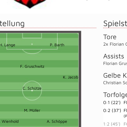
tellung
Spielst
Tore
2x Florian 
H. Lange
P. Barth
Assists
Florian Gru
F. Gruschwitz
Gelbe K
K. Jacob
Christian S
C. Schütze
Torfolg
0:1 (22')
F
M. Müller
0:2 (37')
F
(
. Wienhold
A. Schöppe
1:2 (45')
F