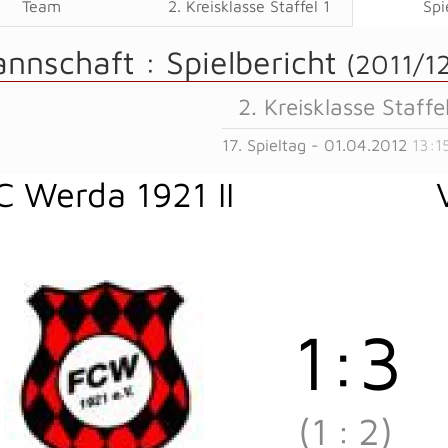
Team
2. Kreisklasse Staffel 1
Spi
annschaft :
Spielbericht
(2011/1
2. Kreisklasse Staffel
17. Spieltag - 01.04.2012
13:1
C Werda 1921 II
1
:
3
(1
:
2)