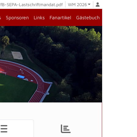
fB-SEPA-Lastschriftmandat.pdf
WM 2026
s
Sponsoren
Links
Fanartikel
Gästebuch