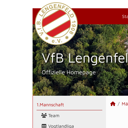
St
VfB Lengenfel
Offizielle Homepage
Mä
1.Mannschaft
Team
Vogtlandliga