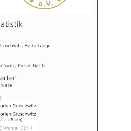
atistik
Gruschwitz
,
Heiko Lange
schwitz
,
Pascal Barth
arten
chütze
e
lorian Gruschwitz
lorian Gruschwitz
Pascal Barth)
C Werda 1921 II