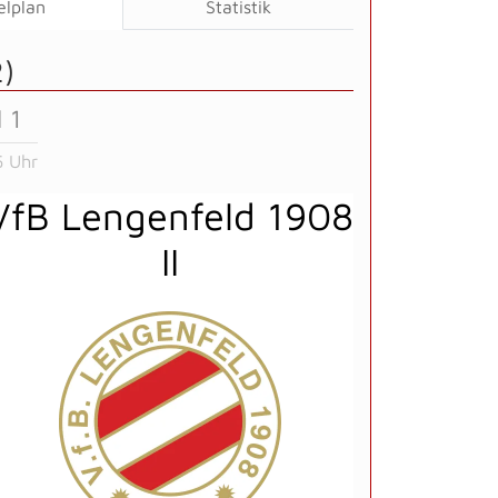
elplan
Statistik
2)
 1
5 Uhr
VfB Lengenfeld 1908
II