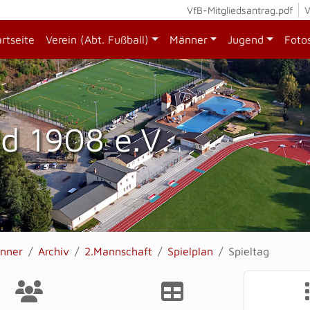
VfB-Mitgliedsantrag.pdf
V
artseite
Verein (Abt. Fußball)
Männer
Jugend
Foto
d 1908 e.V.
nner
Archiv
2.Mannschaft
Spielplan
Spieltag