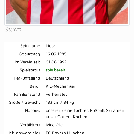
Sturm
Spitzname:
Motz
Geburtstag:
16.09.1985
im Verein seit:
01.06.1992
Spielstatus:
spielbereit
Herkunftsland:
Deutschland
Beruf:
Kfz-Mechaniker
Familienstand:
verheiratet
Größe / Gewicht:
183 cm / 84 kg
Hobbies:
unserer kleine Tochter, Fußball, Skifahren,
unser Garten, Kochen
Vorbild(er):
Ivica Olic
Lieblingsverein(e):
FC Bayern München