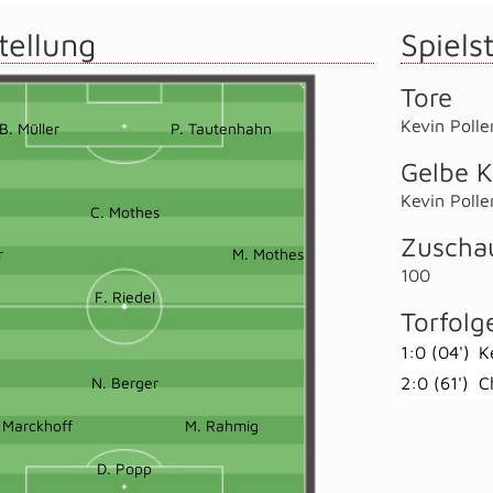
tellung
Spielst
Tore
Kevin Polle
B. Müller
P. Tautenhahn
Gelbe K
Kevin Polle
C. Mothes
Zuscha
r
M. Mothes
100
F. Riedel
Torfolg
1:0 (04')
K
N. Berger
2:0 (61')
C
 Marckhoff
M. Rahmig
D. Popp