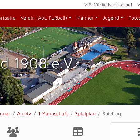
VfB-Mitgliedsantrag.pdf
V
artseite
Verein (Abt. Fußball)
Männer
Jugend
Foto
d 1908 e.V.
nner
Archiv
1.Mannschaft
Spielplan
Spieltag