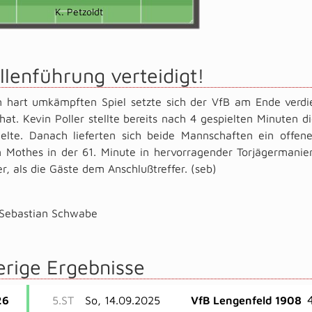
K. Petzoldt
llenführung verteidigt!
m hart umkämpften Spiel setzte sich der VfB am Ende verdie
hat. Kevin Poller stellte bereits nach 4 gespielten Minuten d
lte. Danach lieferten sich beide Mannschaften ein offenes
an Mothes in der 61. Minute in hervorragender Torjägermani
r, als die Gäste dem Anschlußtreffer. (seb)
Sebastian Schwabe
erige Ergebnisse
26
5.ST
So, 14.09.2025
VfB Lengenfeld 1908