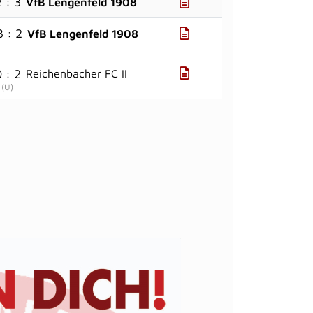
 : 3
VfB Lengenfeld 1908
3 : 2
VfB Lengenfeld 1908
 : 2
Reichenbacher FC II
(
U
)