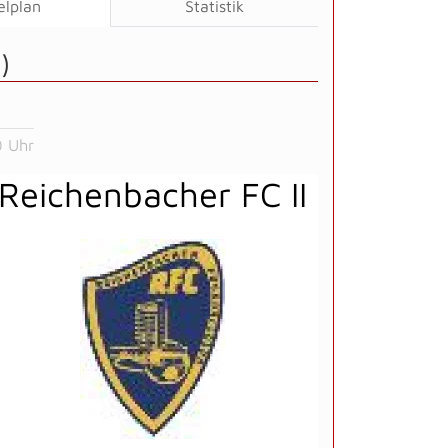
elplan
Statistik
)
0 Uhr
Reichenbacher FC II