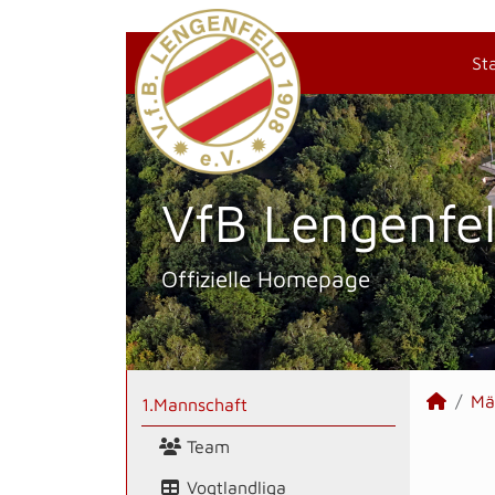
St
VfB Lengenfel
Offizielle Homepage
Mä
1.Mannschaft
Team
Vogtlandliga