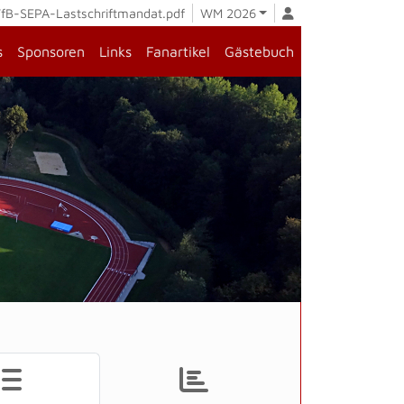
fB-SEPA-Lastschriftmandat.pdf
WM 2026
s
Sponsoren
Links
Fanartikel
Gästebuch