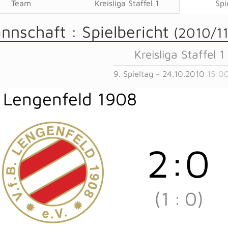
Team
Kreisliga Staffel 1
Spi
annschaft :
Spielbericht
(2010/11
Kreisliga Staffel 1
9. Spieltag - 24.10.2010
15:0
 Lengenfeld 1908
2
:
0
(1
:
0)