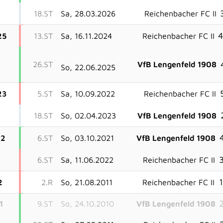
18.ST
Sa, 28.03.2026
Reichenbacher FC II
4
25
13.ST
Sa, 16.11.2024
Reichenbacher FC II
26.ST
VfB Lengenfeld 1908
So, 22.06.2025
23
5.ST
Sa, 10.09.2022
Reichenbacher FC II
18.ST
So, 02.04.2023
VfB Lengenfeld 1908
4
22
6.ST
So, 03.10.2021
VfB Lengenfeld 1908
3
6.ST
Sa, 11.06.2022
Reichenbacher FC II
1
2
2.R
So, 21.08.2011
Reichenbacher FC II
2
1
9.ST
So, 24.10.2010
VfB Lengenfeld 1908