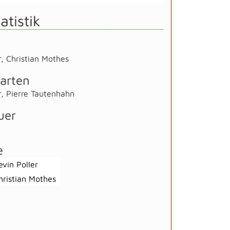
atistik
r
,
Christian Mothes
arten
r
,
Pierre Tautenhahn
uer
e
evin Poller
hristian Mothes