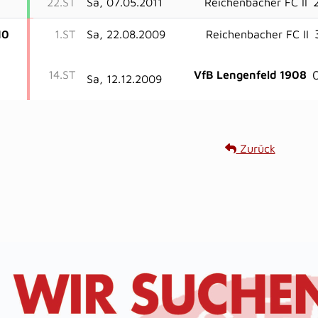
2
22.ST
Sa, 07.05.2011
Reichenbacher FC II
10
1.ST
Sa, 22.08.2009
Reichenbacher FC II
0
14.ST
VfB Lengenfeld 1908
Sa, 12.12.2009
Zurück