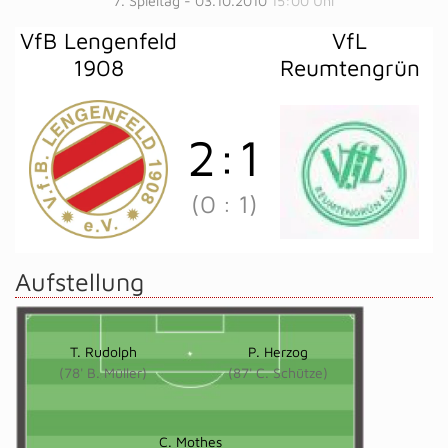
7. Spieltag - 03.10.2010
15:00 Uhr
VfB Lengenfeld
VfL
1908
Reumtengrün
2
:
1
(0
:
1)
Aufstellung
T. Rudolph
P. Herzog
(78' B. Müller)
(87' C. Schütze)
C. Mothes