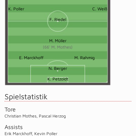
K. Poller
C. Weiß
F. Riedel
M. Müller
(66' M. Mothes)
E. Marckhoff
M. Rahmig
N. Berger
K. Petzoldt
Spielstatistik
Tore
Christian Mothes
,
Pascal Herzog
Assists
Erik Marckhoff
,
Kevin Poller