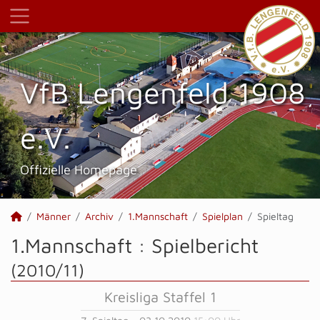
VfB Lengenfeld 1908
e.V.
Offizielle Homepage
Männer
Archiv
1.Mannschaft
Spielplan
Spieltag
1.Mannschaft :
Spielbericht
(2010/11)
Kreisliga Staffel 1