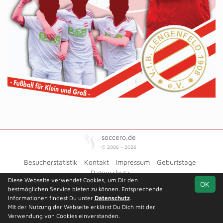
soccero.de
© 2006 - 2026
Besucherstatistik
Kontakt
Impressum
Geburtstage
Datenschutz
Diese Webseite verwendet Cookies, um Dir den
OK
bestmöglichen Service bieten zu können. Entsprechende
Informationen findest Du unter
Datenschutz
.
Mit der Nutzung der Webseite erklärst Du Dich mit der
Team
Kreisliga Staffel
Spielplan
Statistik
Verwendung von Cookies einverstanden.
1