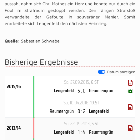
aussah, nahm sich Chr. Mothes ein Herz und konnte nur durch ein
Foul im Strafraum gestoppt werden. Den fälligen Strafstoß
verwandelte der Gefoulte in souveräner Manier. Somit
erarbeitete sich Lengenfeld den nächsten Heimsieg.
Quelle:
Sebastian Schwabe
Bisherige Ergebnisse
Datum anzeigen
So, 27.09.2015
, 6.ST
2015/16
5 : 0
Lengenfeld
Reumtengrün
(
)
So, 10.04.2016
, 19.ST
0 : 2
Reumtengrün
Lengenfeld
So, 22.09.2013
, 5.ST
2013/14
1 : 4
Lengenfeld
Reumtengrün