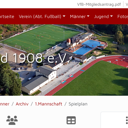
VfB-Mitgliedsantrag.pdf
V
artseite
Verein (Abt. Fußball)
Männer
Jugend
Foto
d 1908 e.V.
nner
Archiv
1.Mannschaft
Spielplan