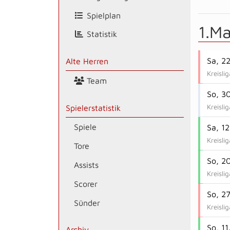
Spielplan
1.M
Statistik
Sa, 2
Alte Herren
Kreisli
Team
So, 3
Kreisli
Spielerstatistik
Spiele
Sa, 1
Kreisli
Tore
So, 2
Assists
Kreisli
Scorer
So, 2
Sünder
Kreisli
So, 11
Archiv