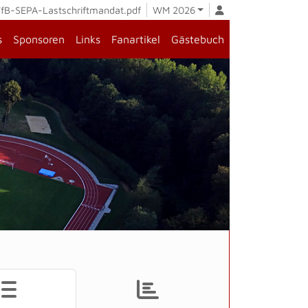
fB-SEPA-Lastschriftmandat.pdf
WM 2026
s
Sponsoren
Links
Fanartikel
Gästebuch