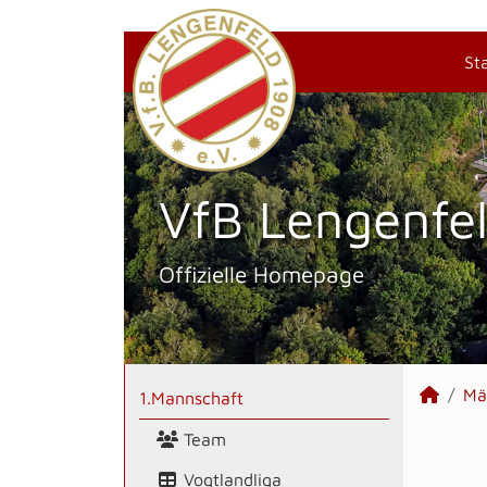
St
VfB Lengenfel
Offizielle Homepage
Mä
1.Mannschaft
Team
Vogtlandliga