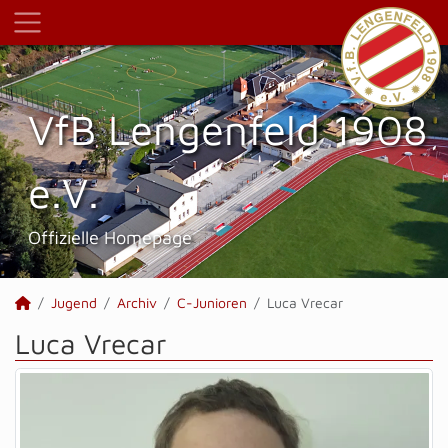
VfB Lengenfeld 1908
e.V.
Offizielle Homepage
Jugend
Archiv
C-Junioren
Luca Vrecar
Luca Vrecar