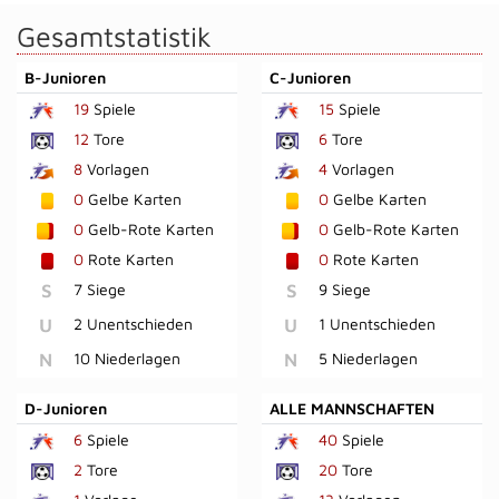
Gesamtstatistik
B-Junioren
C-Junioren
19
Spiele
15
Spiele
12
Tore
6
Tore
8
Vorlagen
4
Vorlagen
0
Gelbe Karten
0
Gelbe Karten
0
Gelb-Rote Karten
0
Gelb-Rote Karten
0
Rote Karten
0
Rote Karten
S
7 Siege
S
9 Siege
U
2 Unentschieden
U
1 Unentschieden
N
10 Niederlagen
N
5 Niederlagen
D-Junioren
ALLE MANNSCHAFTEN
6
Spiele
40
Spiele
2
Tore
20
Tore