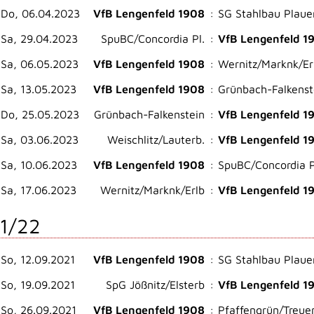
Do, 06.04.2023
VfB Lengenfeld 1908
:
SG Stahlbau Plauen
Sa, 29.04.2023
SpuBC/Concordia Pl.
:
VfB Lengenfeld 1
Sa, 06.05.2023
VfB Lengenfeld 1908
:
​Wernitz/Marknk/Er
Sa, 13.05.2023
VfB Lengenfeld 1908
:
Grünbach-Falkenst
Do, 25.05.2023
Grünbach-Falkenstein
:
VfB Lengenfeld 1
Sa, 03.06.2023
Weischlitz/Lauterb.
:
VfB Lengenfeld 1
Sa, 10.06.2023
VfB Lengenfeld 1908
:
SpuBC/Concordia P
Sa, 17.06.2023
​Wernitz/Marknk/Erlb
:
VfB Lengenfeld 1
1/22
So, 12.09.2021
VfB Lengenfeld 1908
:
SG Stahlbau Plaue
So, 19.09.2021
SpG Jößnitz/​Elsterb
:
VfB Lengenfeld 1
So, 26.09.2021
VfB Lengenfeld 1908
:
Pfaffengrün/Treue