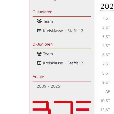
202
C-Junioren
1.ST
Team
2.ST
Kreisklasse - Staffel 2
3.ST
D-Junioren
4.ST
Team
6.ST
Kreisklasse - Staffel 3
7.ST
8.ST
Archiv
9.ST
2009 - 2025
AF
10.ST
13.ST