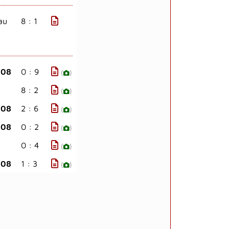
au
8 : 1
908
0 : 9
(
)
8 : 2
(
)
908
2 : 6
(
)
908
0 : 2
(
)
0 : 4
(
)
908
1 : 3
(
)