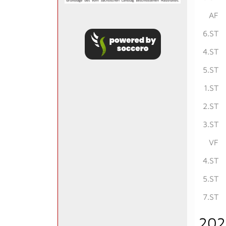
AF
6.ST
4.ST
5.ST
1.ST
2.ST
3.ST
VF
4.ST
5.ST
7.ST
202