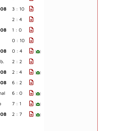
908
3 : 10
2 : 4
908
1 : 0
0 : 10
908
0 : 4
(
)
b.
2 : 2
908
2 : 4
(
)
908
6 : 2
hal
6 : 0
(
)
b
7 : 1
(
)
908
2 : 7
(
)