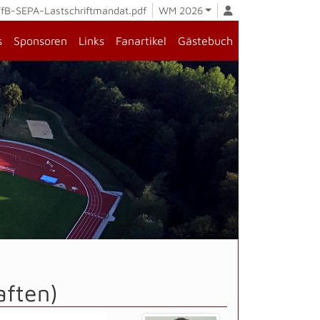
fB-SEPA-Lastschriftmandat.pdf
WM 2026
s
Sponsoren
Links
Fanartikel
Gästebuch
aften)