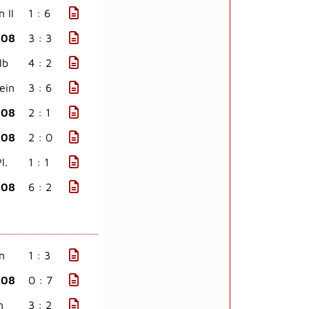
 II
1 : 6
908
3 : 3
lb
4 : 2
ein
3 : 6
908
2 : 1
908
2 : 0
l.
1 : 1
908
6 : 2
n
1 : 3
908
0 : 7
n
3 : 2