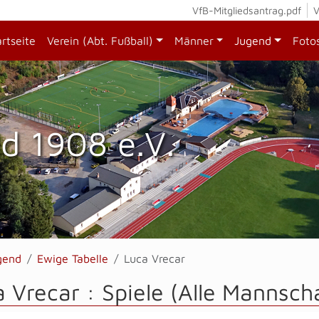
VfB-Mitgliedsantrag.pdf
V
artseite
Verein (Abt. Fußball)
Männer
Jugend
Foto
d 1908 e.V.
gend
Ewige Tabelle
Luca Vrecar
 Vrecar : Spiele (Alle Mannsch