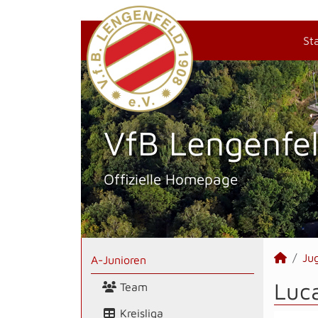
St
VfB Lengenfel
Offizielle Homepage
Ju
A-Junioren
Luca
Team
Kreisliga