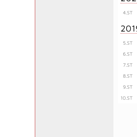
4.ST
201
5.ST
6.ST
7.ST
8.ST
9.ST
10.ST