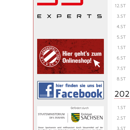
12.ST
3.ST
4.ST
5.ST
1.ST
6.ST
7.ST
8.ST
202
1.ST
2.ST
3.ST