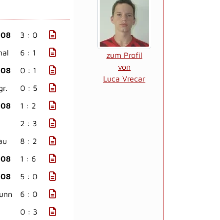
908
3 : 0
hal
6 : 1
zum Profil
von
908
0 : 1
Luca Vrecar
r.
0 : 5
908
1 : 2
2 : 3
au
8 : 2
908
1 : 6
908
5 : 0
runn
6 : 0
0 : 3