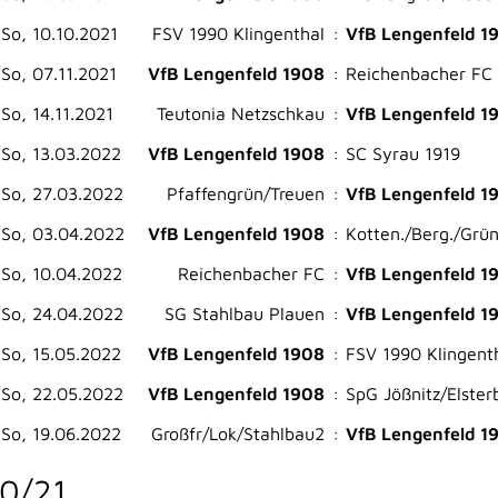
So, 10.10.2021
FSV 1990 Klingenthal
:
VfB Lengenfeld 1
So, 07.11.2021
VfB Lengenfeld 1908
:
Reichenbacher FC
So, 14.11.2021
Teutonia Netzschkau
:
VfB Lengenfeld 1
So, 13.03.2022
VfB Lengenfeld 1908
:
SC Syrau 1919
So, 27.03.2022
Pfaffengrün/Treuen
:
VfB Lengenfeld 1
So, 03.04.2022
VfB Lengenfeld 1908
:
Kotten./Berg./Grün
So, 10.04.2022
Reichenbacher FC
:
VfB Lengenfeld 1
So, 24.04.2022
SG Stahlbau Plauen
:
VfB Lengenfeld 1
So, 15.05.2022
VfB Lengenfeld 1908
:
FSV 1990 Klingent
So, 22.05.2022
VfB Lengenfeld 1908
:
SpG Jößnitz/​Elster
So, 19.06.2022
Großfr/Lok/Stahlbau2
:
VfB Lengenfeld 1
0/21