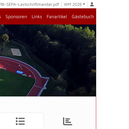
fB-SEPA-Lastschriftmandat.pdf
WM 2026
s
Sponsoren
Links
Fanartikel
Gästebuch