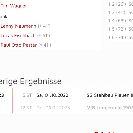
1:2 (26')
SG
Tim Wagner
1:3 (41')
SG
bank
1:4 (63')
SG
Lenny Naumann
(
41')
1:5 (72')
SG
Lucas Fischbach
(
61')
1:6 (74')
SG
Paul Otto Pester
(
41')
erige Ergebnisse
23
5.ST
Sa, 01.10.2022
SG Stahlbau Plauen I
12.ST
Do, 06.04.2023
VfB Lengenfeld 190