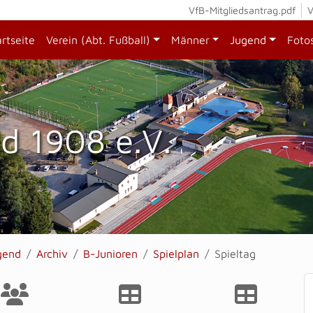
VfB-Mitgliedsantrag.pdf
V
artseite
Verein (Abt. Fußball)
Männer
Jugend
Foto
d 1908 e.V.
gend
Archiv
B-Junioren
Spielplan
Spieltag