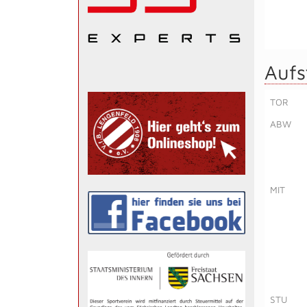
Aufs
TOR
ABW
MIT
STU