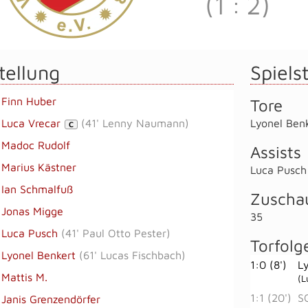
(1
:
2)
tellung
Spielst
Finn Huber
Tore
Luca Vrecar
(
41' Lenny Naumann
)
Lyonel Ben
C
Madoc Rudolf
Assists
Marius Kästner
Luca Pusch
Ian Schmalfuß
Zuscha
Jonas Migge
35
Luca Pusch
(
41' Paul Otto Pester
)
Torfolg
Lyonel Benkert
(
61' Lucas Fischbach
)
1:0 (8')
L
Mattis M.
(L
1:1 (20')
SG
Janis Grenzendörfer