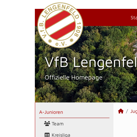
St
VfB Lengenfel
Offizielle Homepage
Ju
A-Junioren
Team
Kreisliga