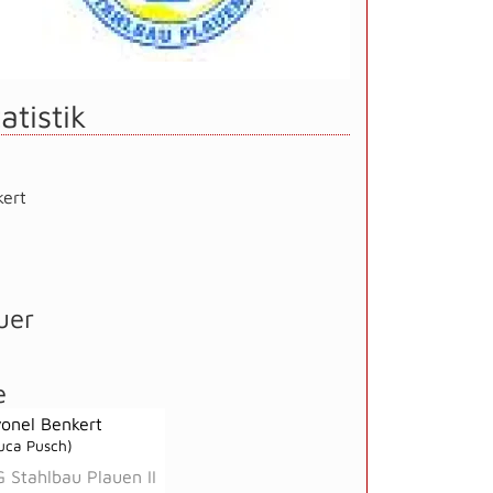
atistik
kert
uer
e
yonel Benkert
uca Pusch)
 Stahlbau Plauen II