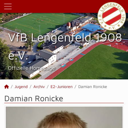
VfB Lengenfeld 1908
e.V.
Offizielle Homepage
Jugend
Archiv
E2-Junioren
Damian Ronicke
Damian Ronicke