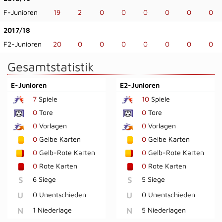
F-Junioren
19
2
0
0
0
0
0
0
2017/18
F2-Junioren
20
0
0
0
0
0
0
0
Gesamtstatistik
E-Junioren
E2-Junioren
7
Spiele
10
Spiele
0
Tore
0
Tore
0
Vorlagen
0
Vorlagen
0
Gelbe Karten
0
Gelbe Karten
0
Gelb-Rote Karten
0
Gelb-Rote Karten
0
Rote Karten
0
Rote Karten
S
6 Siege
S
5 Siege
U
0 Unentschieden
U
0 Unentschieden
N
1 Niederlage
N
5 Niederlagen