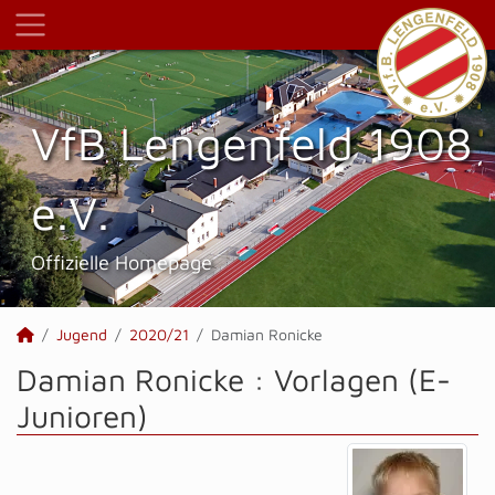
VfB Lengenfeld 1908
e.V.
Offizielle Homepage
Jugend
2020/21
Damian Ronicke
Damian Ronicke : Vorlagen (E-
Junioren)