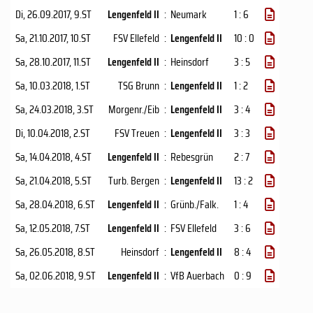
Di, 26.09.2017
, 9.ST
Lengenfeld II
:
Neumark
1 : 6
Sa, 21.10.2017
, 10.ST
FSV Ellefeld
:
Lengenfeld II
10 : 0
Sa, 28.10.2017
, 11.ST
Lengenfeld II
:
Heinsdorf
3 : 5
Sa, 10.03.2018
, 1.ST
TSG Brunn
:
Lengenfeld II
1 : 2
Sa, 24.03.2018
, 3.ST
Morgenr./Eib
:
Lengenfeld II
3 : 4
Di, 10.04.2018
, 2.ST
FSV Treuen
:
Lengenfeld II
3 : 3
Sa, 14.04.2018
, 4.ST
Lengenfeld II
:
Rebesgrün
2 : 7
Sa, 21.04.2018
, 5.ST
Turb. Bergen
:
Lengenfeld II
13 : 2
Sa, 28.04.2018
, 6.ST
Lengenfeld II
:
Grünb./Falk.
1 : 4
Sa, 12.05.2018
, 7.ST
Lengenfeld II
:
FSV Ellefeld
3 : 6
Sa, 26.05.2018
, 8.ST
Heinsdorf
:
Lengenfeld II
8 : 4
Sa, 02.06.2018
, 9.ST
Lengenfeld II
:
VfB Auerbach
0 : 9