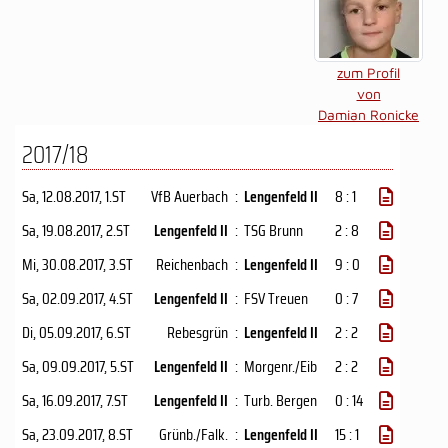
zum Profil
von
Damian Ronicke
2017/18
Sa, 12.08.2017
, 1.ST
VfB Auerbach
:
Lengenfeld II
8 : 1
Sa, 19.08.2017
, 2.ST
Lengenfeld II
:
TSG Brunn
2 : 8
Mi, 30.08.2017
, 3.ST
Reichenbach
:
Lengenfeld II
9 : 0
Sa, 02.09.2017
, 4.ST
Lengenfeld II
:
FSV Treuen
0 : 7
Di, 05.09.2017
, 6.ST
Rebesgrün
:
Lengenfeld II
2 : 2
Sa, 09.09.2017
, 5.ST
Lengenfeld II
:
Morgenr./Eib
2 : 2
Sa, 16.09.2017
, 7.ST
Lengenfeld II
:
Turb. Bergen
0 : 14
Sa, 23.09.2017
, 8.ST
Grünb./Falk.
:
Lengenfeld II
15 : 1