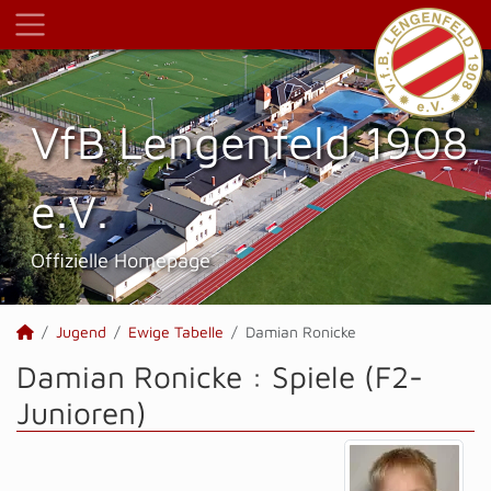
VfB Lengenfeld 1908
e.V.
Offizielle Homepage
Jugend
Ewige Tabelle
Damian Ronicke
Damian Ronicke : Spiele (F2-
Junioren)