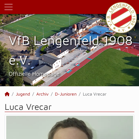
VfB Lengenfeld 1908
e.V.
Offizielle Homepage
Jugend
Archiv
D-Junioren
Luca Vrecar
Luca Vrecar