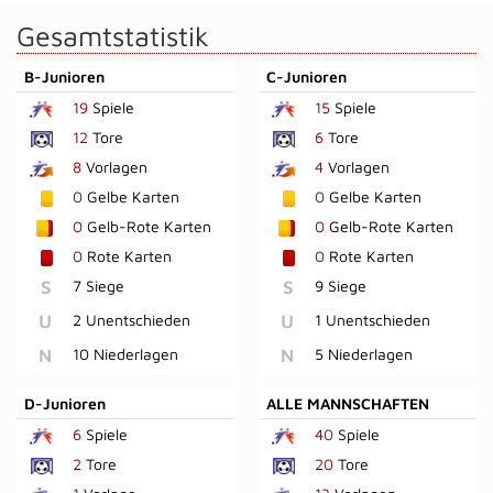
Gesamtstatistik
B-Junioren
C-Junioren
19
Spiele
15
Spiele
12
Tore
6
Tore
8
Vorlagen
4
Vorlagen
0
Gelbe Karten
0
Gelbe Karten
0
Gelb-Rote Karten
0
Gelb-Rote Karten
0
Rote Karten
0
Rote Karten
S
7 Siege
S
9 Siege
U
2 Unentschieden
U
1 Unentschieden
N
10 Niederlagen
N
5 Niederlagen
D-Junioren
ALLE MANNSCHAFTEN
6
Spiele
40
Spiele
2
Tore
20
Tore