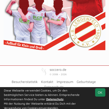
soccero.de
© 2006 - 2026
Besucherstatistik
Kontakt
Impressum
Geburtstage
Datenschutz
Diese Webseite verwendet Cookies, um Dir den
OK
bestmöglichen Service bieten zu können. Entsprechende
Informationen findest Du unter
Datenschutz
.
Mit der Nutzung der Webseite erklärst Du Dich mit der
Team
1.
Platzierungsrunde
Spielplan
Statistik
Verwendung von Cookies einverstanden.