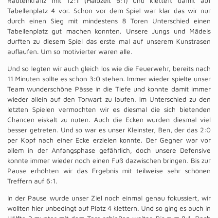
Rautenkranz mit 12:1 (Halbzeit 6:1) und klettert damit auf
Tabellenplatz 4 vor. Schon vor dem Spiel war klar das wir nur
durch einen Sieg mit mindestens 8 Toren Unterschied einen
Tabellenplatz gut machen konnten. Unsere Jungs und Mädels
durften zu diesem Spiel das erste mal auf unserem Kunstrasen
auflaufen. Um so motivierter waren alle.
Und so legten wir auch gleich los wie die Feuerwehr, bereits nach
11 Minuten sollte es schon 3:0 stehen. Immer wieder spielte unser
Team wunderschöne Pässe in die Tiefe und konnte damit immer
wieder allein auf den Torwart zu laufen. Im Unterschied zu den
letzten Spielen vermochten wir es diesmal die sich bietenden
Chancen eiskalt zu nuten. Auch die Ecken wurden diesmal viel
besser getreten. Und so war es unser Kleinster, Ben, der das 2:0
per Kopf nach einer Ecke erzielen konnte. Der Gegner war vor
allem in der Anfangsphase gefährlich, doch unsere Defensive
konnte immer wieder noch einen Fuß dazwischen bringen. Bis zur
Pause erhöhten wir das Ergebnis mit teilweise sehr schönen
Treffern auf 6:1.
In der Pause wurde unser Ziel noch einmal genau fokussiert, wir
wollten hier unbedingt auf Platz 4 klettern. Und so ging es auch in