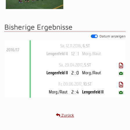
Bisherige Ergebnisse
Datum anzeigen
Sa, 12.11.2016
, 6.ST
2016/17
12 : 1
Lengenfeld II
Morg./Raut.
Sa, 29.04.2017
, 5.ST
2 : 0
Lengenfeld II
Morg./Raut.
(
)
Fr, 09.06.2017
, 10.ST
2 : 4
Morg./Raut.
Lengenfeld II
(
)
Zurück