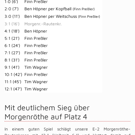
1:0 (6')
Finn Preßler
2:0 (7')
Ben Höpner per Kopfball
(Finn Preßler)
3:0 (11')
Ben Höpner per Weitschuss
(Finn Preßler)
3:1 (16')
Morgenr.-Rautenkr.
4:1 (18')
Ben Höpner
5:1 (21')
Finn Preßler
6:1 (24')
Finn Preßler
7:1 (27')
Finn Preßler
8:1 (31')
Finn Preßler
9:1 (41')
Tim Wagner
10:1 (42')
Finn Preßler
11:1 (45')
Tim Wagner
12:1 (47')
Tim Wagner
Mit deutlichem Sieg über
Morgenröthe auf Platz 4
In einem guten Spiel schlägt unsere E-2 Morgenröthe-