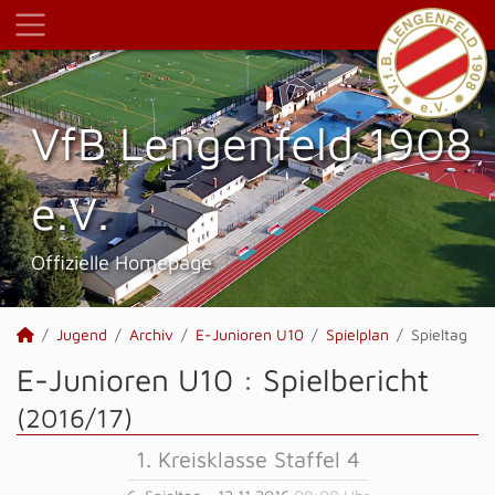
VfB Lengenfeld 1908
e.V.
Offizielle Homepage
Jugend
Archiv
E-Junioren U10
Spielplan
Spieltag
E-Junioren U10 :
Spielbericht
(2016/17)
1. Kreisklasse Staffel 4