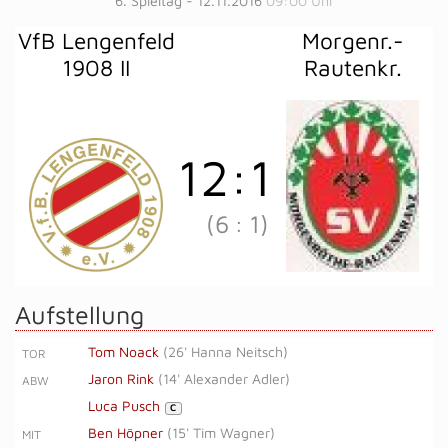
6. Spieltag - 12.11.2016
09:00 Uhr
VfB Lengenfeld
Morgenr.-
1908 II
Rautenkr.
12
:
1
(6
:
1)
Aufstellung
Tom Noack
(
26' Hanna Neitsch
)
TOR
Jaron Rink
(
14' Alexander Adler
)
ABW
Luca Pusch
C
Ben Höpner
(
15' Tim Wagner
)
MIT