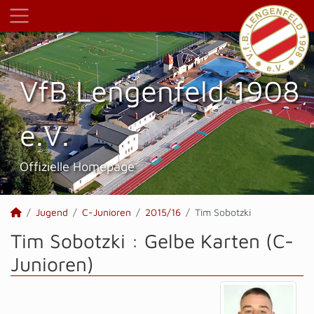
VfB Lengenfeld 1908
e.V.
Offizielle Homepage
Jugend
C-Junioren
2015/16
Tim Sobotzki
Tim Sobotzki : Gelbe Karten (C-
Junioren)