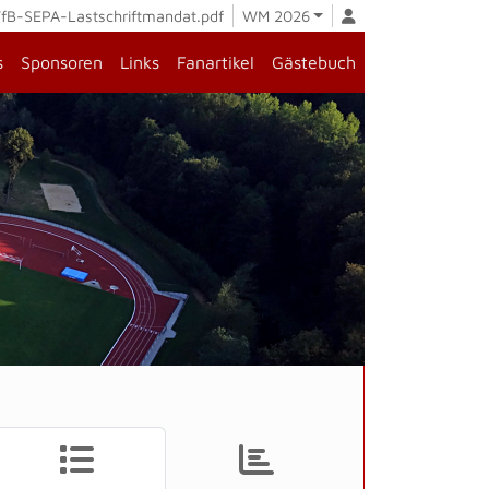
fB-SEPA-Lastschriftmandat.pdf
WM 2026
s
Sponsoren
Links
Fanartikel
Gästebuch