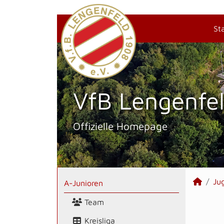
St
VfB Lengenfel
Offizielle Homepage
Ju
A-Junioren
Team
Kreisliga