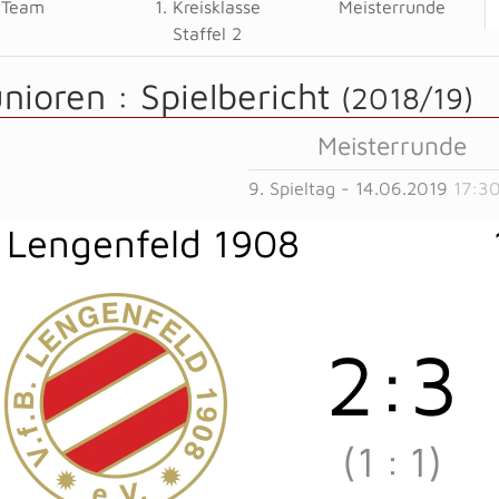
Team
1. Kreisklasse
Meisterrunde
Staffel 2
unioren :
Spielbericht
(2018/19)
Meisterrunde
9. Spieltag - 14.06.2019
17:3
 Lengenfeld 1908
2
:
3
(1
:
1)