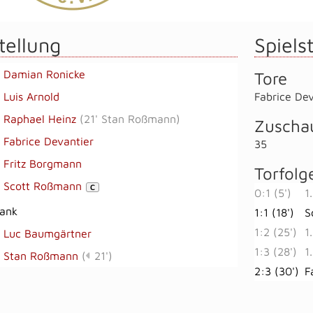
tellung
Spielst
Damian Ronicke
Tore
Luis Arnold
Fabrice Dev
Raphael Heinz
(
21' Stan Roßmann
)
Zuscha
Fabrice Devantier
35
Fritz Borgmann
Torfolg
Scott Roßmann
C
0:1 (5')
1
bank
1:1 (18')
S
1:2 (25')
1
Luc Baumgärtner
1:3 (28')
1
Stan Roßmann
(
21')
2:3 (30')
F