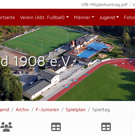
VfB-Mitgliedsantrag.pdf
V
artseite
Verein (Abt. Fußball)
Männer
Jugend
Foto
d 1908 e.V.
gend
Archiv
F-Junioren
Spielplan
Spieltag