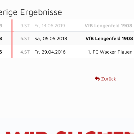
erige Ergebnisse
9
9.ST
Fr, 14.06.2019
VfB Lengenfeld 1908
8
6.ST
Sa, 05.05.2018
VfB Lengenfeld 1908
6
4.ST
Fr, 29.04.2016
1. FC Wacker Plauen
Zurück