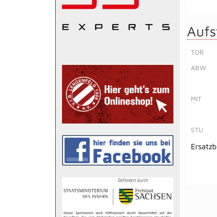
Aufs
TOR
ABW
MIT
STU
Ersatz