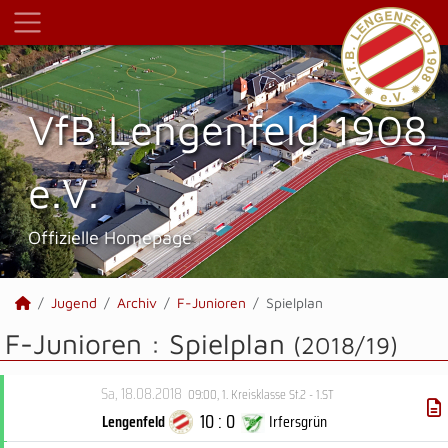
VfB Lengenfeld 1908
e.V.
Offizielle Homepage
Jugend
Archiv
F-Junioren
Spielplan
F-Junioren :
Spielplan
(2018/19)
Sa, 18.08.2018
09:00
,
1. Kreisklasse St.2 - 1.ST
10 : 0
Lengenfeld
Irfersgrün