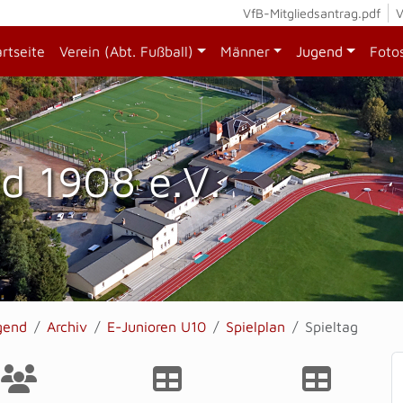
VfB-Mitgliedsantrag.pdf
V
artseite
Verein (Abt. Fußball)
Männer
Jugend
Foto
d 1908 e.V.
gend
Archiv
E-Junioren U10
Spielplan
Spieltag