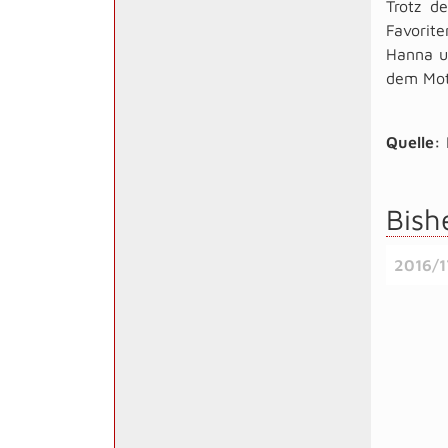
Trotz d
Favorit
Hanna u
dem Mot
Quelle:
Bish
2016/1