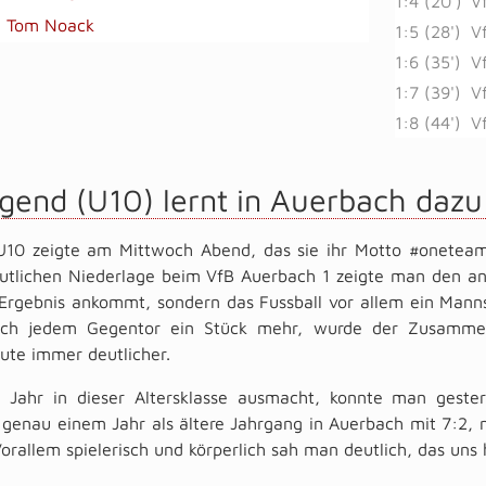
1:4 (20')
V
Tom Noack
1:5 (28')
V
1:6 (35')
V
1:7 (39')
V
1:8 (44')
V
gend (U10) lernt in Auerbach dazu
U10 zeigte am Mittwoch Abend, das sie ihr Motto #oneteam 
eutlichen Niederlage beim VfB Auerbach 1 zeigte man den a
Ergebnis ankommt, sondern das Fussball vor allem ein Mann
ch jedem Gegentor ein Stück mehr, wurde der Zusammen
ute immer deutlicher.
 Jahr in dieser Altersklasse ausmacht, konnte man gest
 genau einem Jahr als ältere Jahrgang in Auerbach mit 7:2, 
orallem spielerisch und körperlich sah man deutlich, das uns