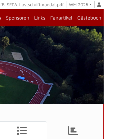
fB-SEPA-Lastschriftmandat.pdf
WM 2026
s
Sponsoren
Links
Fanartikel
Gästebuch