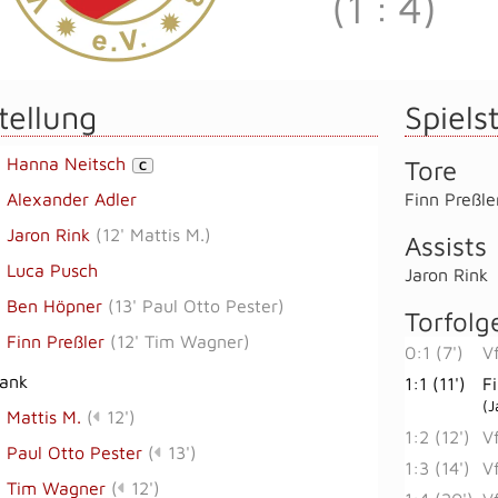
(1
:
4)
tellung
Spielst
Hanna Neitsch
Tore
C
Alexander Adler
Finn Preßle
Jaron Rink
(
12' Mattis M.
)
Assists
Luca Pusch
Jaron Rink
Ben Höpner
(
13' Paul Otto Pester
)
Torfolg
Finn Preßler
(
12' Tim Wagner
)
0:1 (7')
V
bank
1:1 (11')
F
(J
Mattis M.
(
12')
1:2 (12')
V
Paul Otto Pester
(
13')
1:3 (14')
V
Tim Wagner
(
12')