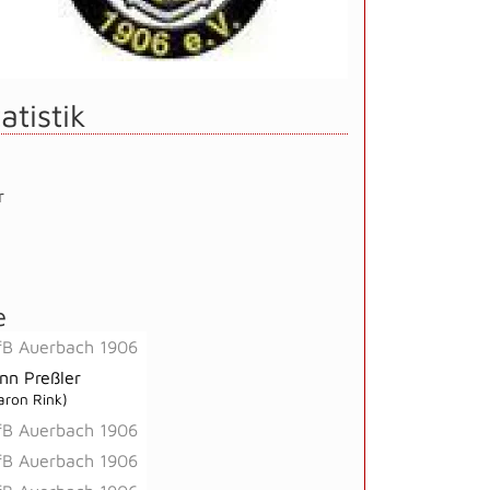
atistik
r
e
fB Auerbach 1906
inn Preßler
aron Rink)
fB Auerbach 1906
fB Auerbach 1906