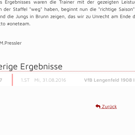
es Ergebnisses waren die Trainer mit der gezeigten Leis
en der Staffel "weg" haben, beginnt nun die "richtige Sai
nd die Jungs in Brunn zeigen, das wir zu Unrecht am Ende d
to #oneteam.
M.Pressler
erige Ergebnisse
7
1.ST
Mi, 31.08.2016
VfB Lengenfeld 1908 I
Zurück