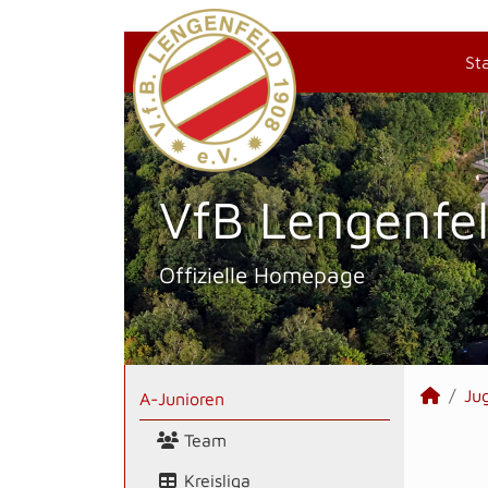
St
VfB Lengenfel
Offizielle Homepage
Ju
A-Junioren
Team
Kreisliga