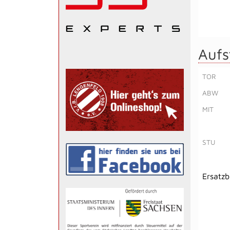
Aufs
TOR
ABW
MIT
STU
Ersatz