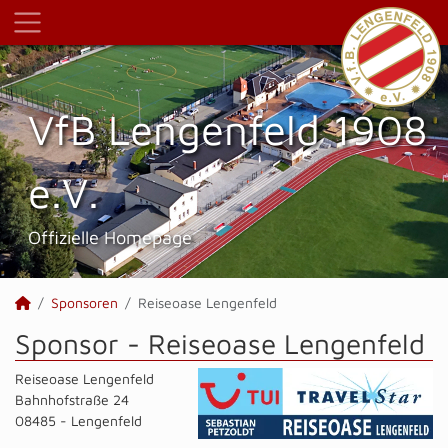
VfB Lengenfeld 1908
e.V.
Offizielle Homepage
Sponsoren
Reiseoase Lengenfeld
Sponsor - Reiseoase Lengenfeld
Reiseoase Lengenfeld
Bahnhofstraße 24
08485 - Lengenfeld