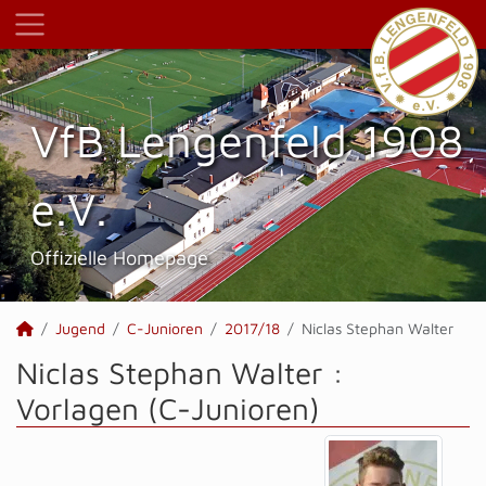
VfB Lengenfeld 1908
e.V.
Offizielle Homepage
Jugend
C-Junioren
2017/18
Niclas Stephan Walter
Niclas Stephan Walter :
Vorlagen (C-Junioren)