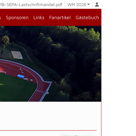
fB-SEPA-Lastschriftmandat.pdf
WM 2026
s
Sponsoren
Links
Fanartikel
Gästebuch