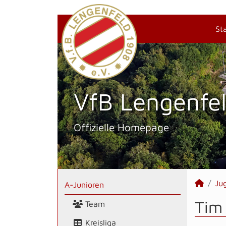
St
VfB Lengenfel
Offizielle Homepage
Ju
A-Junioren
Tim 
Team
Kreisliga