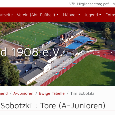
VfB-Mitgliedsantrag.pdf
V
artseite
Verein (Abt. Fußball)
Männer
Jugend
Foto
d 1908 e.V.
gend
A-Junioren
Ewige Tabelle
Tim Sobotzki
Sobotzki : Tore (A-Junioren)