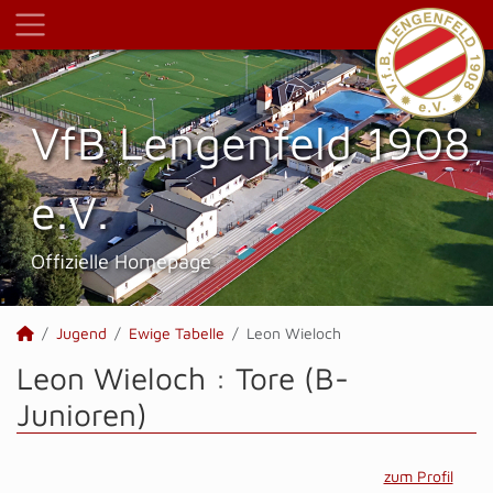
VfB Lengenfeld 1908
e.V.
Offizielle Homepage
Jugend
Ewige Tabelle
Leon Wieloch
Leon Wieloch : Tore (B-
Junioren)
zum Profil