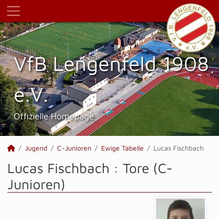
VfB Lengenfeld 1908
e.V.
Offizielle Homepage
Jugend
C-Junioren
Ewige Tabelle
Lucas Fischbach
Lucas Fischbach : Tore (C-
Junioren)