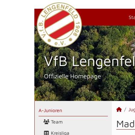
St
VfB Lengenfel
Offizielle Homepage
Ju
A-Junioren
Mado
Team
Kreisliga