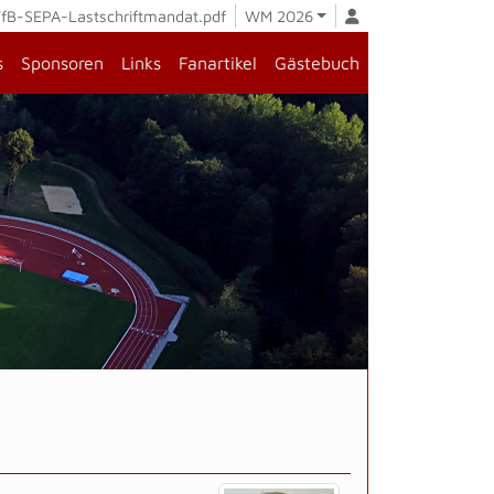
fB-SEPA-Lastschriftmandat.pdf
WM 2026
s
Sponsoren
Links
Fanartikel
Gästebuch