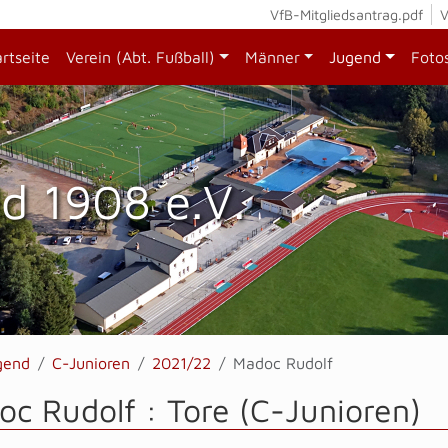
VfB-Mitgliedsantrag.pdf
V
artseite
Verein (Abt. Fußball)
Männer
Jugend
Foto
d 1908 e.V.
gend
C-Junioren
2021/22
Madoc Rudolf
c Rudolf : Tore (C-Junioren)