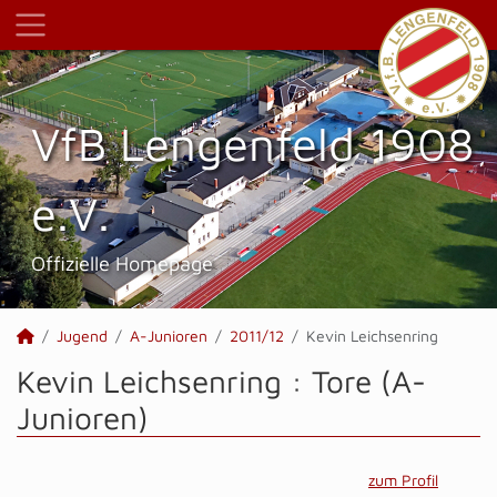
VfB Lengenfeld 1908
e.V.
Offizielle Homepage
Jugend
A-Junioren
2011/12
Kevin Leichsenring
Kevin Leichsenring : Tore (A-
Junioren)
zum Profil