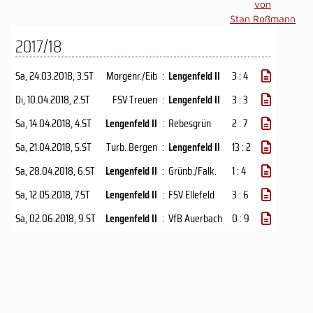
von
Stan Roßmann
2017/18
Sa, 24.03.2018
, 3.ST
Morgenr./Eib
:
Lengenfeld II
3 : 4
Di, 10.04.2018
, 2.ST
FSV Treuen
:
Lengenfeld II
3 : 3
Sa, 14.04.2018
, 4.ST
Lengenfeld II
:
Rebesgrün
2 : 7
Sa, 21.04.2018
, 5.ST
Turb. Bergen
:
Lengenfeld II
13 : 2
Sa, 28.04.2018
, 6.ST
Lengenfeld II
:
Grünb./Falk.
1 : 4
Sa, 12.05.2018
, 7.ST
Lengenfeld II
:
FSV Ellefeld
3 : 6
Sa, 02.06.2018
, 9.ST
Lengenfeld II
:
VfB Auerbach
0 : 9