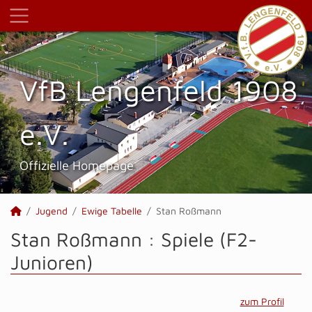
VfB Lengenfeld 1908
e.V.
Offizielle Homepage
Jugend
Ewige Tabelle
Stan Roßmann
Stan Roßmann : Spiele (F2-
Junioren)
zum Profil