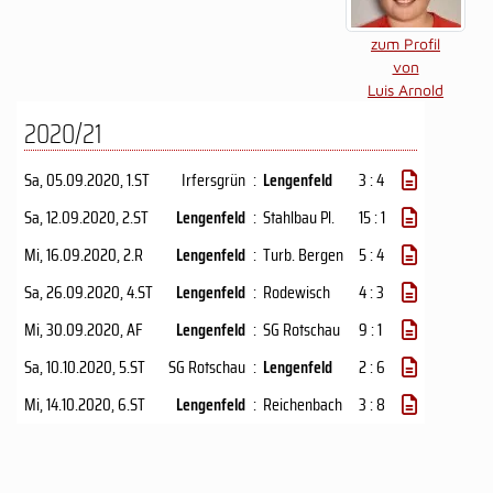
zum Profil
von
Luis Arnold
2020/21
Sa, 05.09.2020
, 1.ST
Irfersgrün
:
Lengenfeld
3 : 4
Sa, 12.09.2020
, 2.ST
Lengenfeld
:
Stahlbau Pl.
15 : 1
Mi, 16.09.2020
, 2.R
Lengenfeld
:
Turb. Bergen
5 : 4
Sa, 26.09.2020
, 4.ST
Lengenfeld
:
Rodewisch
4 : 3
Mi, 30.09.2020
, AF
Lengenfeld
:
SG Rotschau
9 : 1
Sa, 10.10.2020
, 5.ST
SG Rotschau
:
Lengenfeld
2 : 6
Mi, 14.10.2020
, 6.ST
Lengenfeld
:
Reichenbach
3 : 8