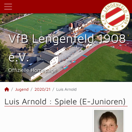
VfB Lengenfeld 1908
e.V.
Offizielle Homepage
Jugend
2020/21
Luis Arnold
Luis Arnold : Spiele (E-Junioren)