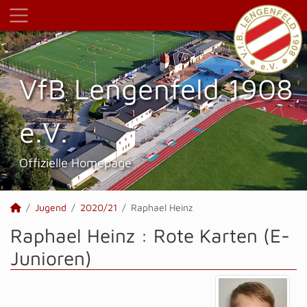
VfB Lengenfeld 1908
e.V.
Offizielle Homepage
Jugend
2020/21
Raphael Heinz
Raphael Heinz : Rote Karten (E-
Junioren)