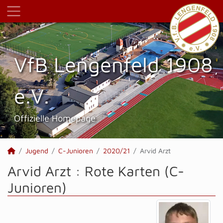
VfB Lengenfeld 1908
e.V.
Offizielle Homepage
Jugend
C-Junioren
2020/21
Arvid Arzt
Arvid Arzt : Rote Karten (C-
Junioren)