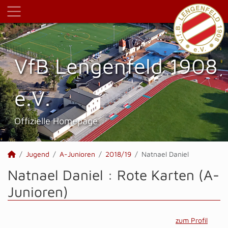
VfB Lengenfeld 1908
e.V.
Offizielle Homepage
Jugend
A-Junioren
2018/19
Natnael Daniel
Natnael Daniel : Rote Karten (A-
Junioren)
zum Profil