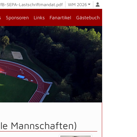
fB-SEPA-Lastschriftmandat.pdf
WM 2026
s
Sponsoren
Links
Fanartikel
Gästebuch
lle Mannschaften)