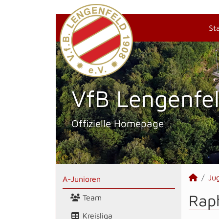
St
VfB Lengenfel
Offizielle Homepage
Ju
A-Junioren
Raph
Team
Kreisliga