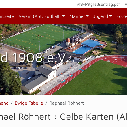
VfB-Mitgliedsantrag.pdf
V
artseite
Verein (Abt. Fußball)
Männer
Jugend
Foto
d 1908 e.V.
gend
Ewige Tabelle
Raphael Röhnert
ael Röhnert : Gelbe Karten (A