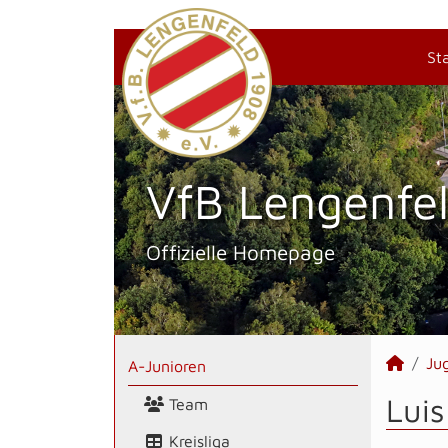
St
VfB Lengenfel
Offizielle Homepage
Ju
A-Junioren
Luis
Team
Kreisliga