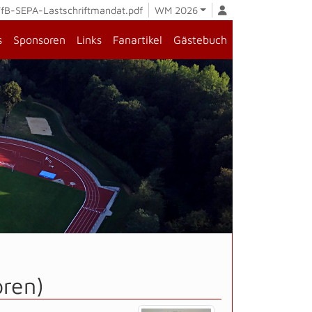
fB-SEPA-Lastschriftmandat.pdf
WM 2026
s
Sponsoren
Links
Fanartikel
Gästebuch
oren)