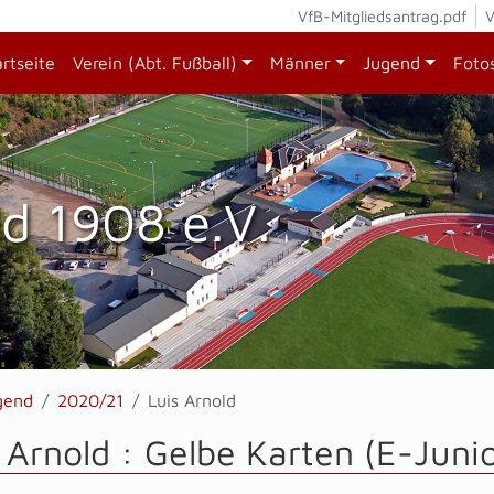
VfB-Mitgliedsantrag.pdf
V
artseite
Verein (Abt. Fußball)
Männer
Jugend
Foto
d 1908 e.V.
gend
2020/21
Luis Arnold
 Arnold : Gelbe Karten (E-Juni