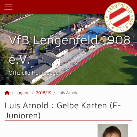
VfB Lengenfeld 1908
e.V.
Offizielle Homepage
Jugend
2018/19
Luis Arnold
Luis Arnold : Gelbe Karten (F-
Junioren)