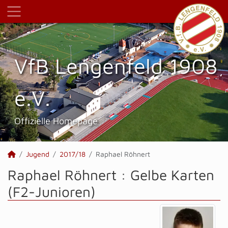
VfB Lengenfeld 1908
e.V.
Offizielle Homepage
Jugend
2017/18
Raphael Röhnert
Raphael Röhnert : Gelbe Karten
(F2-Junioren)