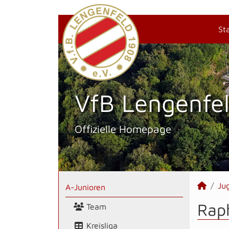
St
VfB Lengenfel
Offizielle Homepage
Ju
A-Junioren
Raph
Team
Kreisliga