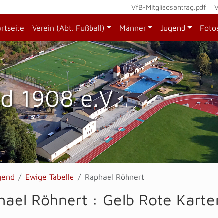
VfB-Mitgliedsantrag.pdf
V
artseite
Verein (Abt. Fußball)
Männer
Jugend
Foto
d 1908 e.V.
gend
Ewige Tabelle
Raphael Röhnert
ael Röhnert : Gelb Rote Karte