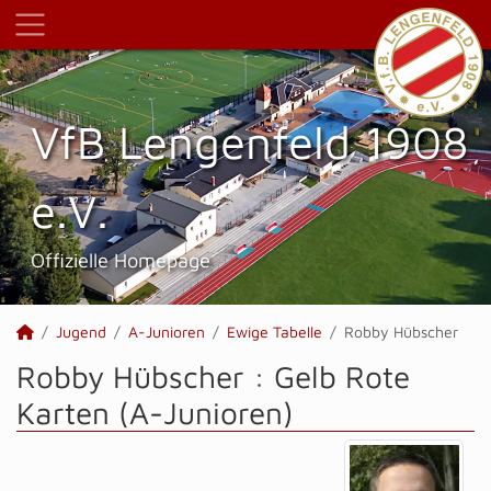
VfB Lengenfeld 1908
e.V.
Offizielle Homepage
Jugend
A-Junioren
Ewige Tabelle
Robby Hübscher
Robby Hübscher : Gelb Rote
Karten (A-Junioren)