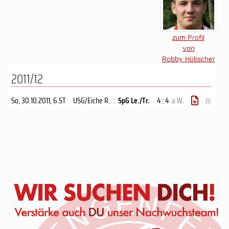
zum Profil
von
Robby Hübscher
2011/12
So, 30.10.2011
, 6.ST
USG/Eiche R.
:
SpG Le./Tr.
4 : 4
a.W.
(1)