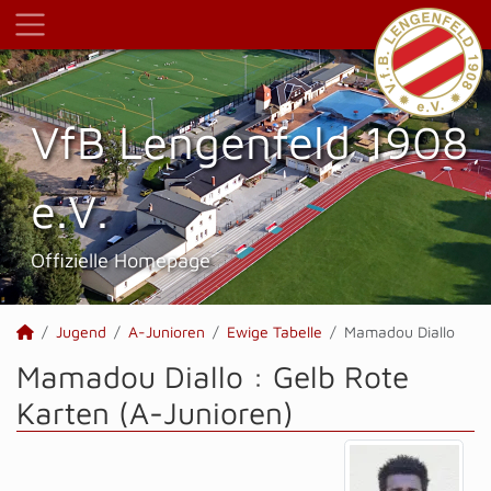
VfB Lengenfeld 1908
e.V.
Offizielle Homepage
Jugend
A-Junioren
Ewige Tabelle
Mamadou Diallo
Mamadou Diallo : Gelb Rote
Karten (A-Junioren)