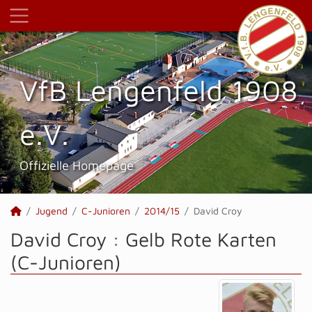
VfB Lengenfeld 1908
e.V.
Offizielle Homepage
Jugend
C-Junioren
2014/15
David Croy
David Croy : Gelb Rote Karten
(C-Junioren)