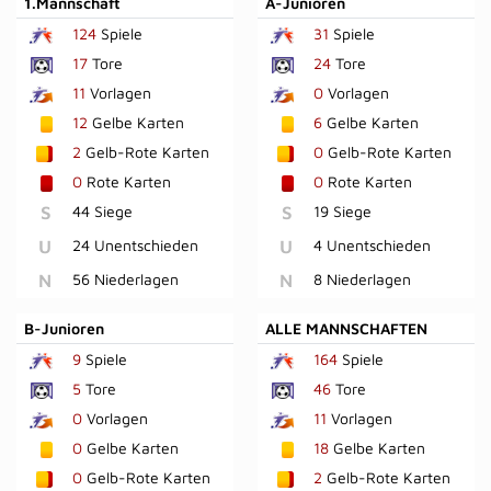
1.Mannschaft
A-Junioren
124
Spiele
31
Spiele
17
Tore
24
Tore
11
Vorlagen
0
Vorlagen
12
Gelbe Karten
6
Gelbe Karten
2
Gelb-Rote Karten
0
Gelb-Rote Karten
0
Rote Karten
0
Rote Karten
S
44 Siege
S
19 Siege
U
24 Unentschieden
U
4 Unentschieden
N
56 Niederlagen
N
8 Niederlagen
B-Junioren
ALLE MANNSCHAFTEN
9
Spiele
164
Spiele
5
Tore
46
Tore
0
Vorlagen
11
Vorlagen
0
Gelbe Karten
18
Gelbe Karten
0
Gelb-Rote Karten
2
Gelb-Rote Karten