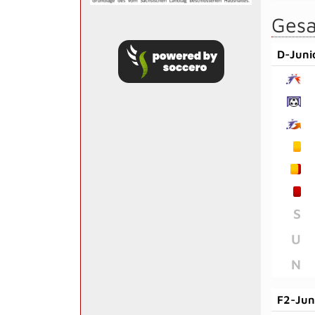
Gesa
D-Juni
S
U
N
F2-Jun