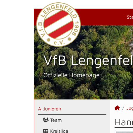
St
VfB Lengenfel
Offizielle Homepage
Ju
A-Junioren
Han
Team
Kreisliga