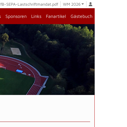
fB-SEPA-Lastschriftmandat.pdf
WM 2026
s
Sponsoren
Links
Fanartikel
Gästebuch