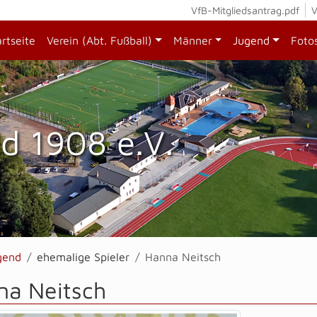
VfB-Mitgliedsantrag.pdf
V
artseite
Verein (Abt. Fußball)
Männer
Jugend
Foto
d 1908 e.V.
gend
ehemalige Spieler
Hanna Neitsch
na Neitsch