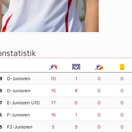
nstatistik
9
D-Junioren
10
1
0
0
8
D-Junioren
15
8
0
0
7
E-Junioren U10
17
0
0
0
6
F-Junioren
16
1
0
0
5
F2-Junioren
5
5
0
0