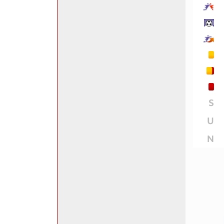
S
U
N