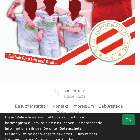
soccero.de
© 2006 - 2026
Besucherstatistik
Kontakt
Impressum
Geburtstage
Datenschutz
Diese Webseite verwendet Cookies, um Dir den
OK
bestmöglichen Service bieten zu können. Entsprechende
Informationen findest Du unter
Datenschutz
.
Mit der Nutzung der Webseite erklärst Du Dich mit der
Team
Kreisliga -
Meisterrunde
Spielplan
Statistik
Verwendung von Cookies einverstanden.