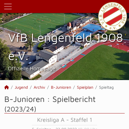
VfB Lengenfeld 1908
e.V.
Offizielle Homepage
Jugend
Archiv
B-Junioren
Spielplan
Spieltag
B-Junioren :
Spielbericht
(2023/24)
Kreisliga A - Staffel 1