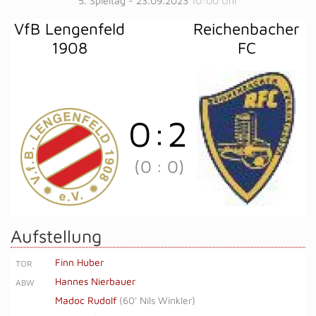
5. Spieltag - 23.09.2023
10:00 Uhr
VfB Lengenfeld
Reichenbacher
1908
FC
0
:
2
(0
:
0)
Aufstellung
Finn Huber
TOR
Hannes Nierbauer
ABW
Madoc Rudolf
(
60' Nils Winkler
)