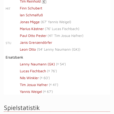
Tim Reinhold
C
Finn Schubert
MIT
Ian Schmalfuß
Jonas Migge
(
67' Yannis Weigel
)
Marius Kästner
(
76' Lucas Fischbach
)
Paul Otto Pester
(
41' Tim Josua Hafner
)
Janis Grenzendörfer
STU
Leon Otto
(
54' Lenny Naumann (GK)
)
Ersatzbank
Lenny Naumann (GK)
(
54')
Lucas Fischbach
(
76')
Nils Winkler
(
60')
Tim Josua Hafner
(
41')
Yannis Weigel
(
67')
Spielstatistik