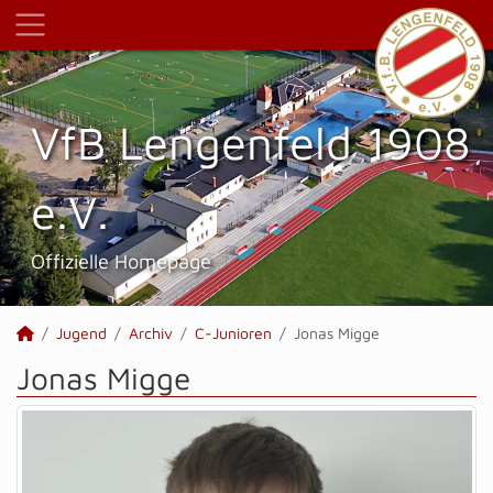
VfB Lengenfeld 1908
e.V.
Offizielle Homepage
Jugend
Archiv
C-Junioren
Jonas Migge
Jonas Migge