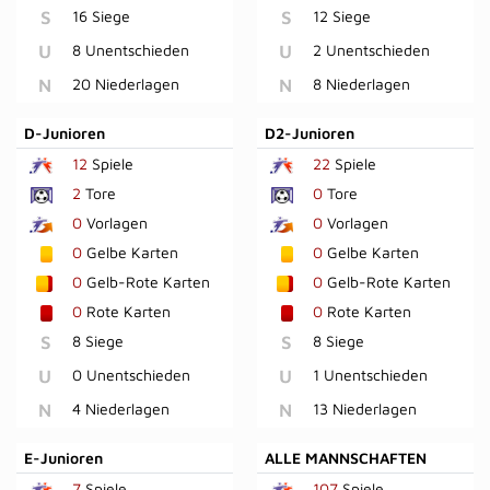
S
16 Siege
S
12 Siege
U
8 Unentschieden
U
2 Unentschieden
N
20 Niederlagen
N
8 Niederlagen
D-Junioren
D2-Junioren
12
Spiele
22
Spiele
2
Tore
0
Tore
0
Vorlagen
0
Vorlagen
0
Gelbe Karten
0
Gelbe Karten
0
Gelb-Rote Karten
0
Gelb-Rote Karten
0
Rote Karten
0
Rote Karten
S
8 Siege
S
8 Siege
U
0 Unentschieden
U
1 Unentschieden
N
4 Niederlagen
N
13 Niederlagen
E-Junioren
ALLE MANNSCHAFTEN
7
Spiele
107
Spiele