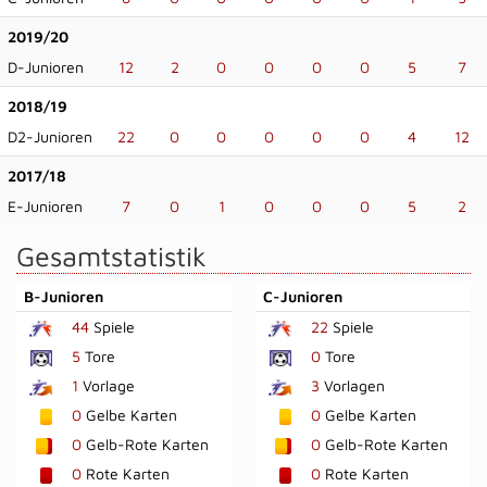
2019/20
D-Junioren
12
2
0
0
0
0
5
7
2018/19
D2-Junioren
22
0
0
0
0
0
4
12
2017/18
E-Junioren
7
0
1
0
0
0
5
2
Gesamtstatistik
B-Junioren
C-Junioren
44
Spiele
22
Spiele
5
Tore
0
Tore
1
Vorlage
3
Vorlagen
0
Gelbe Karten
0
Gelbe Karten
0
Gelb-Rote Karten
0
Gelb-Rote Karten
0
Rote Karten
0
Rote Karten