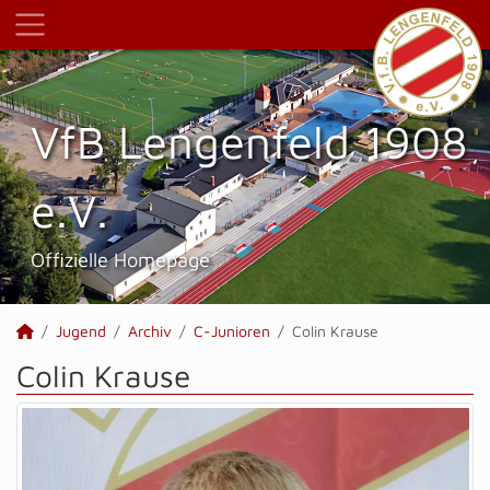
VfB Lengenfeld 1908
e.V.
Offizielle Homepage
Jugend
Archiv
C-Junioren
Colin Krause
Colin Krause