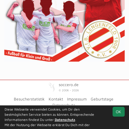
soccero.de
© 2006 - 2026
Besucherstatistik
Kontakt
Impressum
Geburtstage
Datenschutz
Diese Webseite verwendet Cookies, um Dir den
OK
bestmöglichen Service bieten zu können. Entsprechende
Informationen findest Du unter
Datenschutz
.
Mit der Nutzung der Webseite erklärst Du Dich mit der
Team
1.
Platzierungsrunde
Spielplan
Statistik