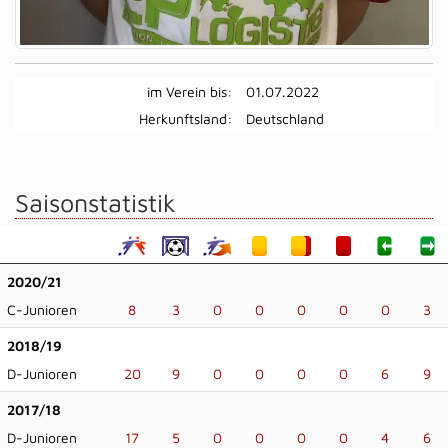
im Verein bis:
01.07.2022
Herkunftsland:
Deutschland
Saisonstatistik
2020/21
C-Junioren
8
3
0
0
0
0
0
3
2018/19
D-Junioren
20
9
0
0
0
0
6
9
2017/18
D-Junioren
17
5
0
0
0
0
4
6