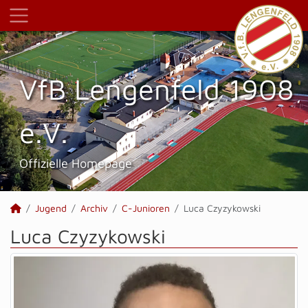
VfB Lengenfeld 1908
e.V.
Offizielle Homepage
Jugend
Archiv
C-Junioren
Luca Czyzykowski
Luca Czyzykowski