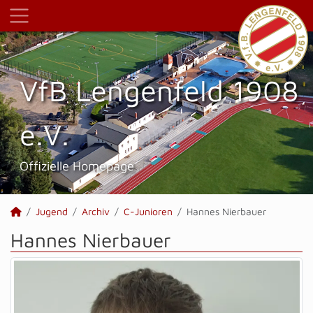
VfB Lengenfeld 1908
e.V.
Offizielle Homepage
Jugend
Archiv
C-Junioren
Hannes Nierbauer
Hannes Nierbauer