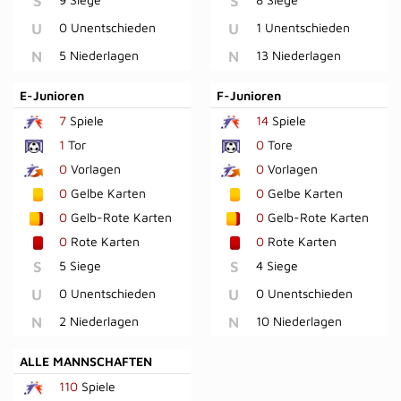
S
S
U
0 Unentschieden
U
1 Unentschieden
N
5 Niederlagen
N
13 Niederlagen
E-Junioren
F-Junioren
7
Spiele
14
Spiele
1
Tor
0
Tore
0
Vorlagen
0
Vorlagen
0
Gelbe Karten
0
Gelbe Karten
0
Gelb-Rote Karten
0
Gelb-Rote Karten
0
Rote Karten
0
Rote Karten
S
5 Siege
S
4 Siege
U
0 Unentschieden
U
0 Unentschieden
N
2 Niederlagen
N
10 Niederlagen
ALLE MANNSCHAFTEN
110
Spiele