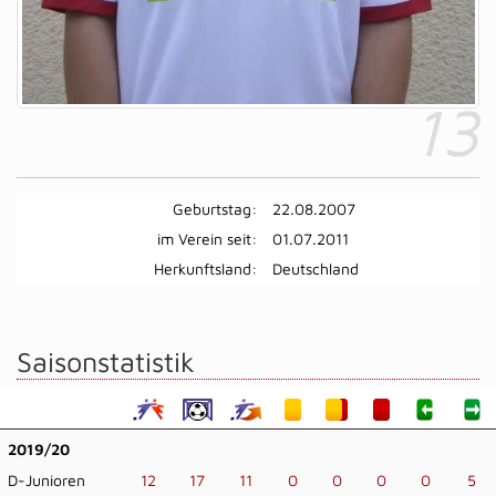
13
Geburtstag:
22.08.2007
im Verein seit:
01.07.2011
Herkunftsland:
Deutschland
Saisonstatistik
2019/20
D-Junioren
12
17
11
0
0
0
0
5