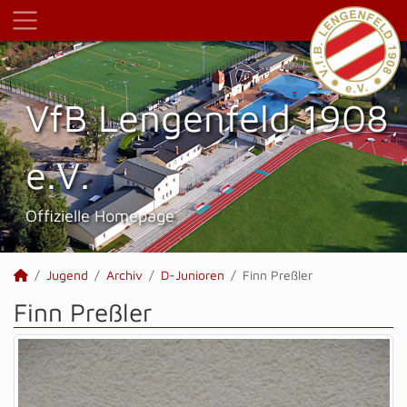
VfB Lengenfeld 1908
e.V.
Offizielle Homepage
Jugend
Archiv
D-Junioren
Finn Preßler
Finn Preßler